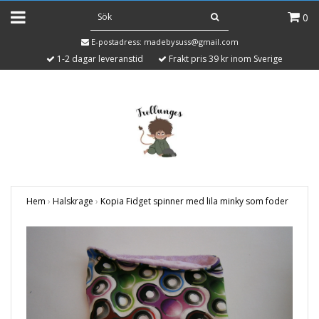
0
E-postadress:
madebysuss@gmail.com
1-2 dagar leveranstid
Frakt pris 39 kr inom Sverige
Hem
›
Halskrage
›
Kopia Fidget spinner med lila minky som foder