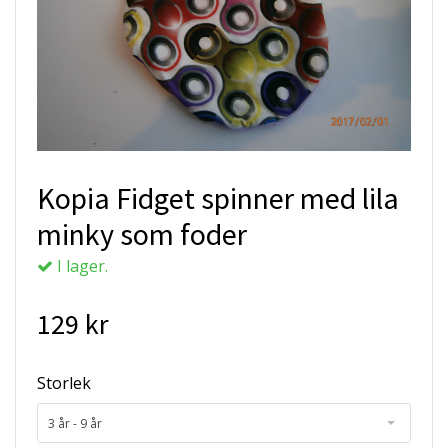
Kopia Fidget spinner med lila
minky som foder
I lager.
129 kr
Storlek
3 år - 9 år