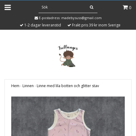
0
E-postadress:
madebysuss@gmail.com
1-2 dagar leveranstid
Frakt pris 39 kr inom Sverige
Hem
›
Linnen
›
Linne med lila botten och glitter stav