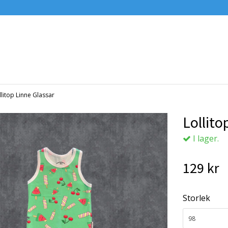
llitop Linne Glassar
Lollito
I lager.
129 kr
Storlek
98