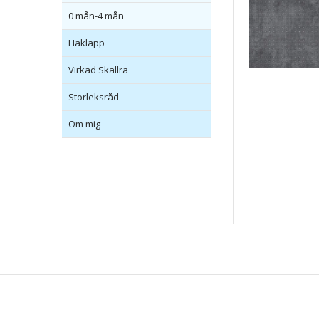
0 mån-4 mån
Haklapp
Virkad Skallra
Storleksråd
Om mig