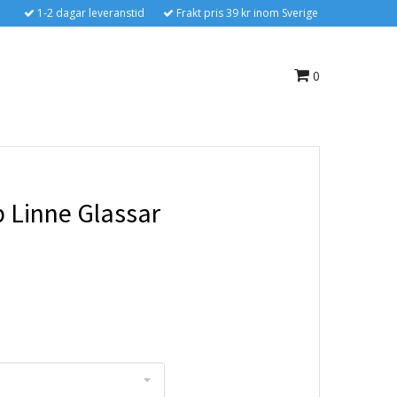
1-2 dagar leveranstid
Frakt pris 39 kr inom Sverige
0
p Linne Glassar