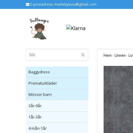
E-postadress:
madebysuss@gmail.com
Hem
›
Linnen
›
Lo
Baggydress
Prematurkläder
Mössor barn
3år-9år
1år-3år
4 mån-1år