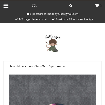
0
E-postadress:
madebysuss@gmail.com
1-2 dagar leveranstid
Frakt pris 39 kr inom Sverige
Hem
›
Mössa barn
›
3år - 9år
›
Stjärnemojis