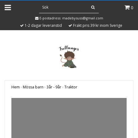
0
E-postadress:
madebysuss@gmail.com
1-2 dagar leveranstid
Frakt pris 39 kr inom Sverige
Hem
›
Mössa barn
›
3år - 9år
›
Traktor