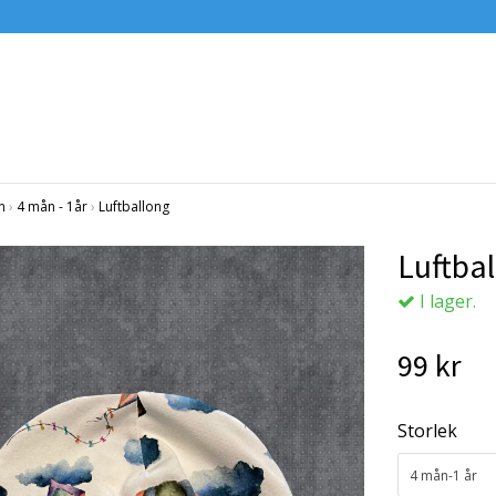
n
›
4 mån - 1år
›
Luftballong
Luftba
I lager.
99 kr
Storlek
4 mån-1 år