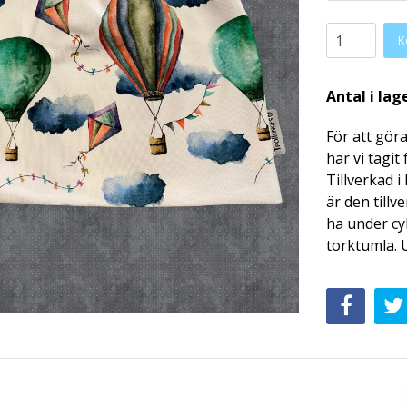
K
Antal i lag
För att gör
har vi tagi
Tillverkad 
är den tillv
ha under cyk
torktumla. 