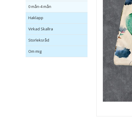
0 mån-4 mån
Haklapp
Virkad Skallra
Storleksråd
Om mig