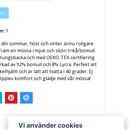
öp
er:
1
a din sommar, höst och vinter ännu roligare
t fram en mössa i mjuk och skön trikå/bomull.
i Kungsbacka och med OEKO-TEX-certifiering
erkad av 92% bomull och 8% Lycra. Perfekt att
elhjälm och är lätt att tvätta i 40 grader. Ej
Upplev komfort och glädje med vår mössa!
Vi använder cookies