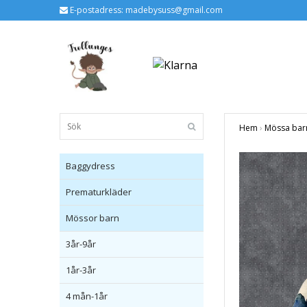
E-postadress:
madebysuss@gmail.com
Hem
›
Mössa bar
Baggydress
Prematurkläder
Mössor barn
3år-9år
1år-3år
4 mån-1år