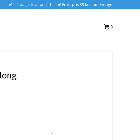
1-2 dagar leveranstid
Frakt pris 39 kr inom Sverige
0
llong