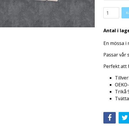
K
Antal i lag
En mössa i 
Passar vår 
Perfekt att
Tillve
OEKO-
Trikå 
Tvätta