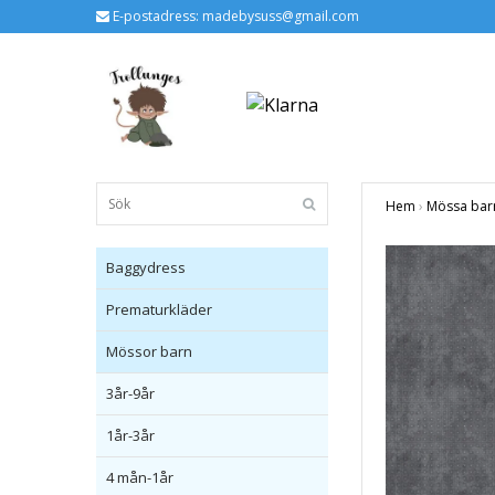
E-postadress:
madebysuss@gmail.com
Hem
›
Mössa bar
Baggydress
Prematurkläder
Mössor barn
3år-9år
1år-3år
4 mån-1år