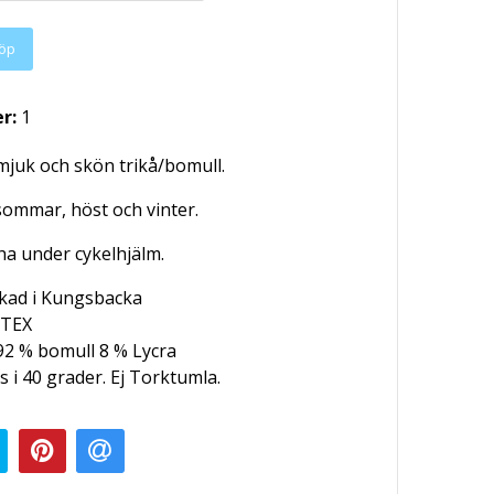
öp
er:
1
mjuk och skön trikå/bomull.
sommar, höst och vinter.
 ha under cykelhjälm.
rkad i Kungsbacka
TEX
92 % bomull 8 % Lycra
s i 40 grader. Ej Torktumla.