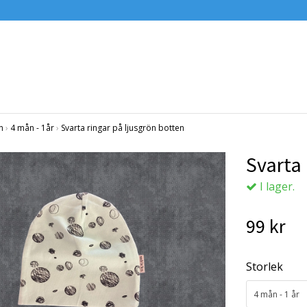
n
›
4 mån - 1år
›
Svarta ringar på ljusgrön botten
Svarta 
I lager.
99 kr
Storlek
4 mån - 1 år