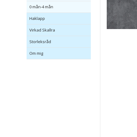
0 mån-4 mån
Haklapp
Virkad Skallra
Storleksråd
Om mig