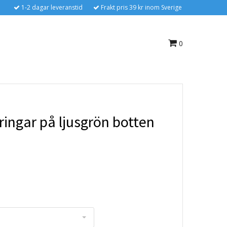
1-2 dagar leveranstid
Frakt pris 39 kr inom Sverige
0
ringar på ljusgrön botten