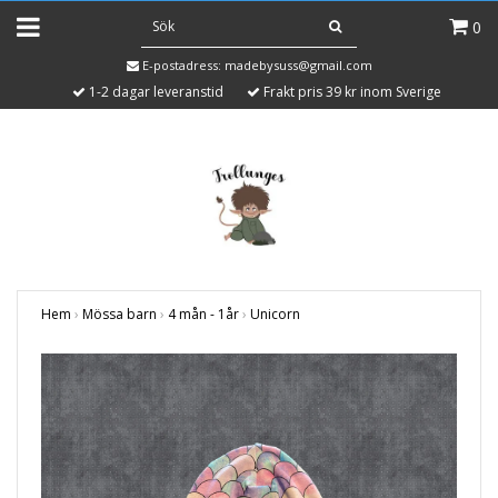
0
E-postadress:
madebysuss@gmail.com
1-2 dagar leveranstid
Frakt pris 39 kr inom Sverige
Hem
›
Mössa barn
›
4 mån - 1år
›
Unicorn