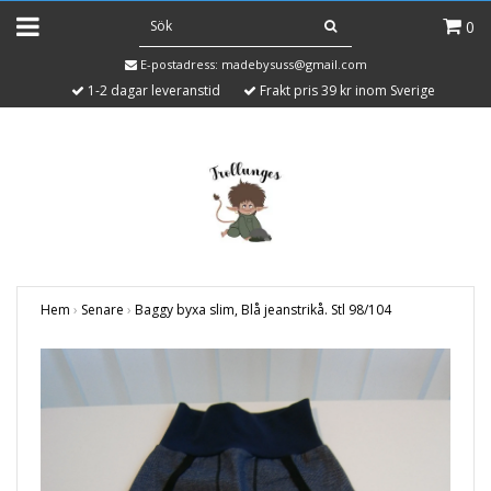
0
E-postadress:
madebysuss@gmail.com
1-2 dagar leveranstid
Frakt pris 39 kr inom Sverige
Hem
›
Senare
›
Baggy byxa slim, Blå jeanstrikå. Stl 98/104