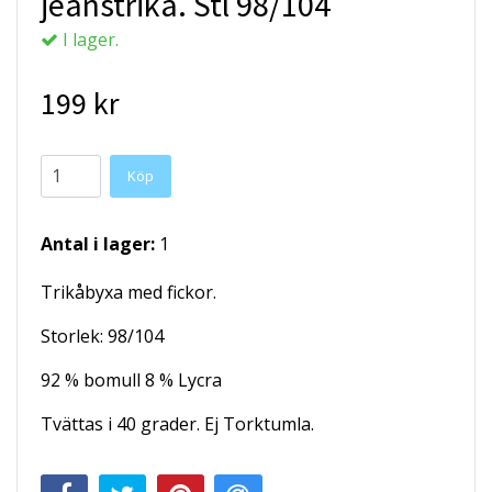
jeanstrikå. Stl 98/104
I lager.
199 kr
Köp
Antal i lager:
1
Trikåbyxa med fickor.
Storlek: 98/104
92 % bomull 8 % Lycra
Tvättas i 40 grader. Ej Torktumla.