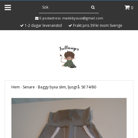
0
E-postadress:
madebysuss@gmail.com
1-2 dagar leveranstid
Frakt pris 39 kr inom Sverige
Hem
›
Senare
›
Baggy byxa slim, ljusgrå. Stl 74/80