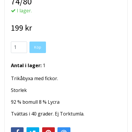
74/80
I lager.
199 kr
Köp
Antal i lager:
1
Trikåbyxa med fickor.
Storlek
92 % bomull 8 % Lycra
Tvättas i 40 grader. Ej Torktumla.