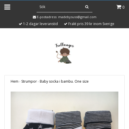
0
E-postadress:
madebysuss@gmail.com
1-2 dagar leveranstid
Frakt pris 39 kr inom Sverige
Hem
›
Strumpor
›
Baby socka i bambu. One size