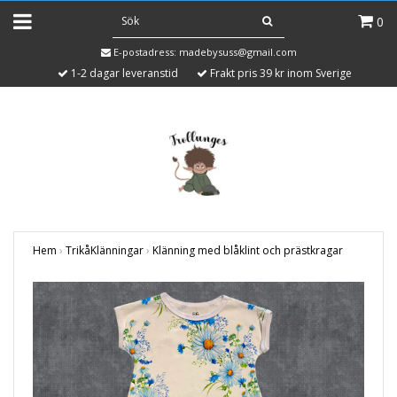
0
E-postadress:
madebysuss@gmail.com
1-2 dagar leveranstid
Frakt pris 39 kr inom Sverige
Hem
›
TrikåKlänningar
›
Klänning med blåklint och prästkragar