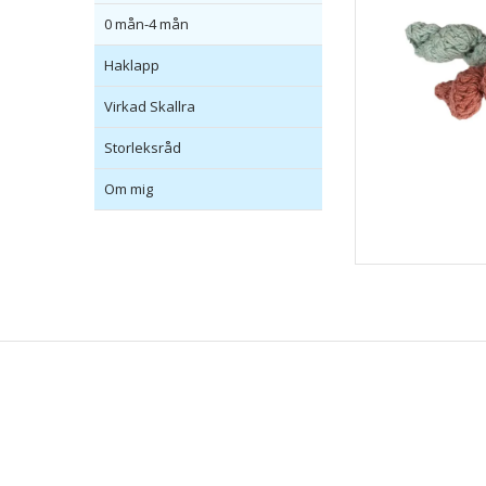
0 mån-4 mån
Haklapp
Virkad Skallra
Storleksråd
Om mig