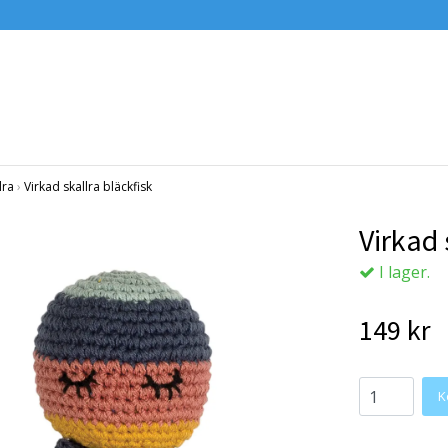
lra
›
Virkad skallra bläckfisk
Virkad 
I lager.
149 kr
K