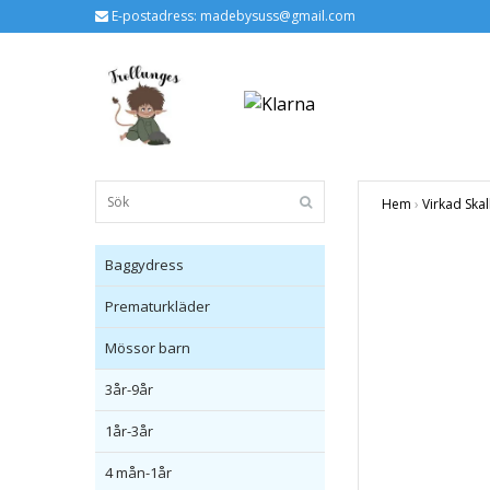
E-postadress:
madebysuss@gmail.com
Hem
›
Virkad Skal
Baggydress
Prematurkläder
Mössor barn
3år-9år
1år-3år
4 mån-1år