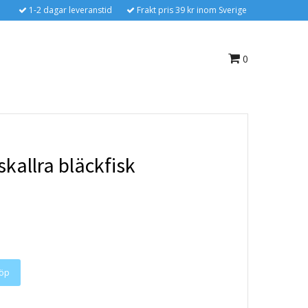
1-2 dagar leveranstid
Frakt pris 39 kr inom Sverige
0
skallra bläckfisk
öp